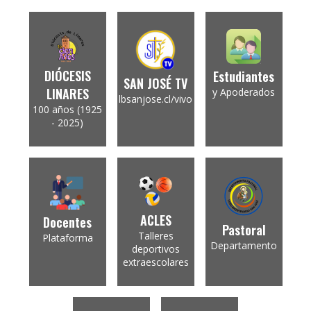
DIÓCESIS
Estudiantes
SAN JOSÉ TV
LINARES
y Apoderados
lbsanjose.cl/vivo
100 años (1925
- 2025)
ACLES
Docentes
Pastoral
Talleres
Plataforma
Departamento
deportivos
extraescolares