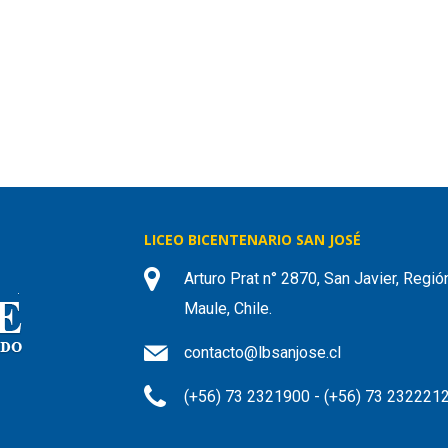
LICEO BICENTENARIO SAN JOSÉ
Arturo Prat n° 2870, San Javier, Regió
Maule, Chile.
contacto@lbsanjose.cl
(+56) 73 2321900 - (+56) 73 232221