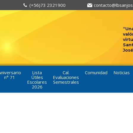
(+56)73 2321900
contacto@lbsanjose
“Una
való
virt
San
José
Aniversario
Lista
Cal.
Comunidad
Noticias
n° 71
Útiles
Evaluaciones
Escolares
Semestrales
2026