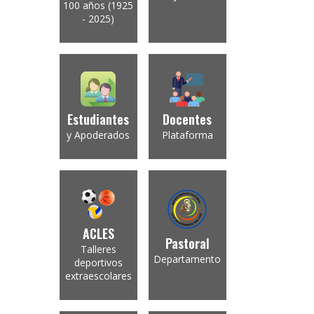
100 años (1925
- 2025)
Estudiantes
Docentes
y Apoderados
Plataforma
ACLES
Pastoral
Talleres
Departamento
deportivos
extraescolares