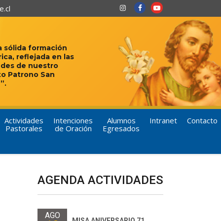
.cl
 sólida formación
rica, reflejada en las
udes de nuestro
to Patrono San
”.
Actividades
Intenciones
Alumnos
Intranet
Contacto
Pastorales
de Oración
Egresados
AGENDA ACTIVIDADES
AGO
MISA ANIVERSARIO 71